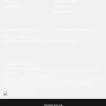
Блог
Специалисты
Контакты
Лицензия
Вакансии
[
+7 (992) 109-90-11
]
[
clinic@fabrica-brand.ru
]
ПН-ВС с 10.00 до 20.00
[
whatsapp
]
[
telegram
]
[
ВКонтакте
]
[
MAX
]
[
Магазин Fabrica
]
ПОЛИТИКА В ОТНОШЕНИИ ОБРАБОТКИ ПЕРСОНАЛЬНЫХ
ДАННЫХ
FABRICA.CLINIC. ВСЕ ПРАВА ЗАЩИЩЕНЫ, © 2026
ОБРАЩАЕМ ВАШЕ ВНИМАНИЕ НА ТО, ЧТО ВСЯ ПРЕДСТАВЛЕННАЯ НА САЙТЕ ИНФОРМАЦИЯ, НОСИТ ИНФОРМАЦИОННЫЙ ХАРАКТЕР
И НИ ПРИ КАКИХ УСЛОВИЯХ НЕ ЯВЛЯЕТСЯ ПУБЛИЧНОЙ ОФЕРТОЙ, ОПРЕДЕЛЯЕМОЙ ПОЛОЖЕНИЯМИ СТАТЬИ 437 (2)
ГРАЖДАНСКОГО КОДЕКСА РОССИЙСКОЙ ФЕДЕРАЦИИ. ТАКЖЕ ПРОСИМ УЧЕСТЬ, ЧТО ВСЕ ДАННЫЕ, ПРЕДСТАВЛЕННЫЕ НА САЙТЕ В
РАЗДЕЛЕ "ЦЕНЫ", НОСЯТ СУГУБО ИНФОРМАЦИОННЫЙ ХАРАКТЕР И НЕ ЯВЛЯЮТСЯ ИСЧЕРПЫВАЮЩИМИ. ДЛЯ ПОЛУЧЕНИЯ
ПОДРОБНОЙ ИНФОРМАЦИИ, ПОЖАЛУЙСТА, ОБРАЩАЙТЕСЬ К АДМИНИСТРАТОРАМ ЦЕНТРА. ВАЛЮТА ПЛАТЕЖА - РУБЛИ.
ВОЗМОЖНЫ ВАРИАНТ ОПЛАТЫ НАЛИЧНЫМ И БЕЗНАЛИЧНЫМ СПОСОБОМ.
ВОЗРАСТНОЕ ОГРАНИЧЕНИЕ «12+»
Записаться