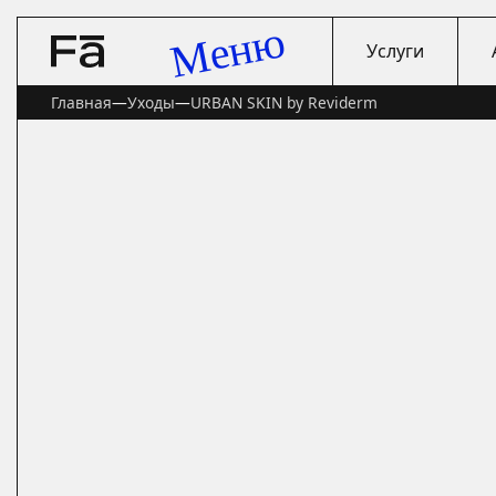
Меню
Услуги
Главная
—
Уходы
—
URBAN SKIN by Reviderm