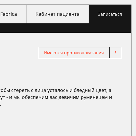
Fabrica
Кабинет пациента
Записаться
Имеются противопоказания
!
M
обы стереть с лица усталось и бледный цвет, а
нут - и мы обеспечим вас девичим румянецем и
.