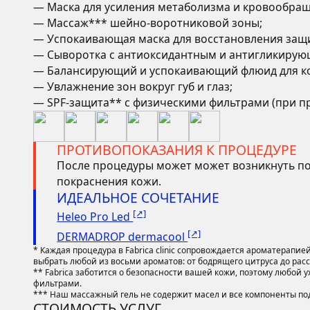
— Маска для усиления метаболизма и кровообращ
— Массаж*** шейно-воротниковой зоны;
— Успокаивающая маска для восстановления защи
— Сыворотка с антиоксидантным и антигликирую
— Балансирующий и успокаивающий флюид для к
— Увлажнение зон вокруг губ и глаз;
— SPF-защита** с физическими фильтрами (при пр
ПРОТИВОПОКАЗАНИЯ К ПРОЦЕДУРЕ
После процедуры может может возникнуть по
покраснения кожи.
ИДЕАЛЬНОЕ СОЧЕТАНИЕ
[↗]
Heleo Pro Led
[↗]
DERMADROP dermacool
* Каждая процедура в Fabrica clinic сопровождается ароматерапи
выбрать любой из восьми ароматов: от бодрящего цитруса до ра
** Fabrica заботится о безопасности вашей кожи, поэтому любой
фильтрами.
*** Наш массажный гель не содержит масел и все компоненты под
СТОИМОСТЬ УСЛУГ